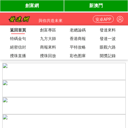
安卓APP
與你共造未來
返回首頁
創富專區
老總論碼
發達來料
特碼金句
九方大師
香港商報
發達一波
絕密信封
商報來料
平特攻略
眼觀六路
攪珠直播
攪珠回放
彩色图庫
開獎記錄