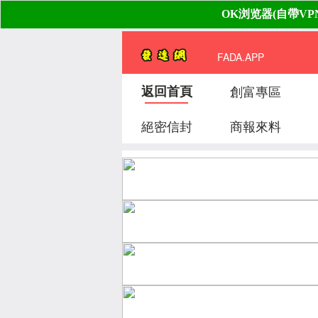
FADA.APP
返回首頁
創富專區
絕密信封
商報來料