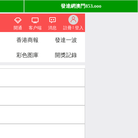
開通
客户端
消息
註冊
登入
香港商報
發達一波
彩色图庫
開獎記錄