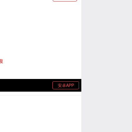
復
安卓APP