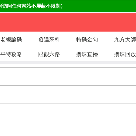
老總論碼
發達來料
特碼金句
九方大師
平特攻略
眼觀六路
攪珠直播
攪珠回放