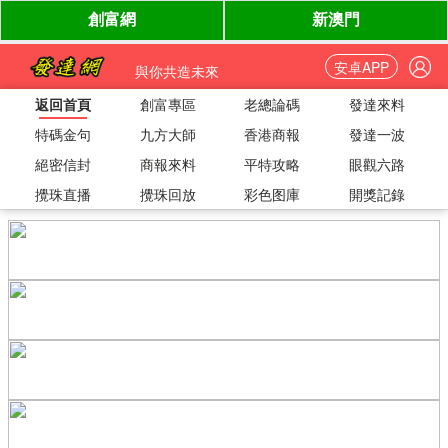
安卓APP
與你共造未來
返回首頁
創富專區
老總論碼
發達來料
特碼金句
九方大師
香港商報
發達一波
絕密信封
商報來料
平特攻略
眼觀六路
攪珠直播
攪珠回放
彩色图庫
開獎記錄