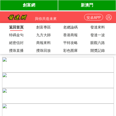
安卓APP
與你共造未來
返回首頁
創富專區
老總論碼
發達來料
特碼金句
九方大師
香港商報
發達一波
絕密信封
商報來料
平特攻略
眼觀六路
攪珠直播
攪珠回放
彩色图庫
開獎記錄