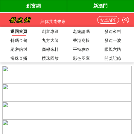
安卓APP
與你共造未來
返回首頁
創富專區
老總論碼
發達來料
特碼金句
九方大師
香港商報
發達一波
絕密信封
商報來料
平特攻略
眼觀六路
攪珠直播
攪珠回放
彩色图庫
開獎記錄