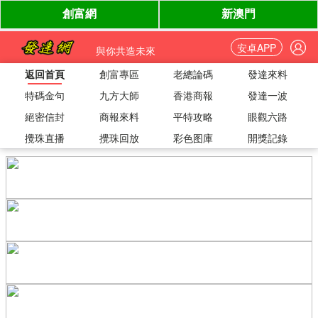
安卓APP
與你共造未來
返回首頁
創富專區
老總論碼
發達來料
特碼金句
九方大師
香港商報
發達一波
絕密信封
商報來料
平特攻略
眼觀六路
攪珠直播
攪珠回放
彩色图庫
開獎記錄