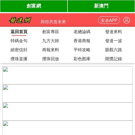
安卓APP
與你共造未來
返回首頁
創富專區
老總論碼
發達來料
特碼金句
九方大師
香港商報
發達一波
絕密信封
商報來料
平特攻略
眼觀六路
攪珠直播
攪珠回放
彩色图庫
開獎記錄