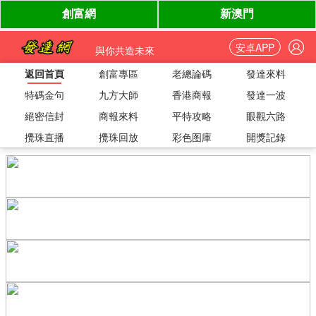
安卓APP
與你共造未來
返回首頁
創富專區
老總論碼
發達來料
特碼金句
九方大師
香港商報
發達一波
絕密信封
商報來料
平特攻略
眼觀六路
攪珠直播
攪珠回放
彩色图庫
開獎記錄