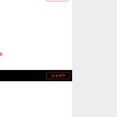
復
安卓APP