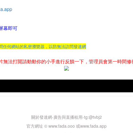
a.app
屏幕即可
訪問任何網站的私密瀏覽器，以防無法訪問發達網
片無法打開請動動你的小手進行反饋一下，管理員會第一時間修
關於發達網-廣告與直播租用-tg:@tvbj2
官方網址 © www.fada.ooo 或www.fada.app