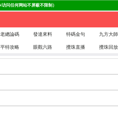
老總論碼
發達來料
特碼金句
九方大師
平特攻略
眼觀六路
攪珠直播
攪珠回放