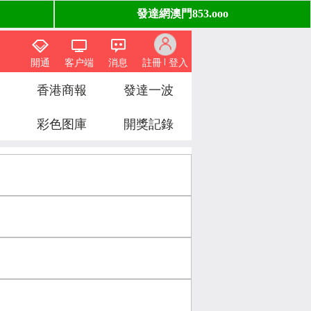
開通
客户端
消息
註冊
登入
香港商報
發達一波
彩色图庫
開獎記錄