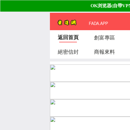
FADA.APP
返回首頁
創富專區
絕密信封
商報來料