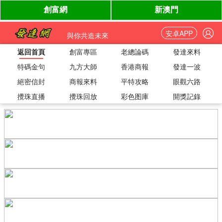
安卓APP
與你共造未來
返回首頁
創富專區
老總論碼
發達來料
特碼金句
九方大師
香港商報
發達一波
絕密信封
商報來料
平特攻略
眼觀六路
攪珠直播
攪珠回放
彩色图庫
開獎記錄