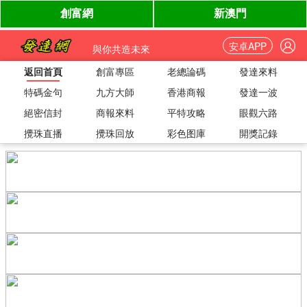
安卓APP
與你共造未來
返回首頁
創富專區
老總論碼
發達來料
特碼金句
九方大師
香港商報
發達一波
絕密信封
商報來料
平特攻略
眼觀六路
攪珠直播
攪珠回放
彩色图庫
開獎記錄