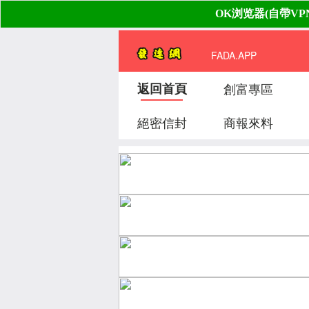
FADA.APP
返回首頁
創富專區
絕密信封
商報來料