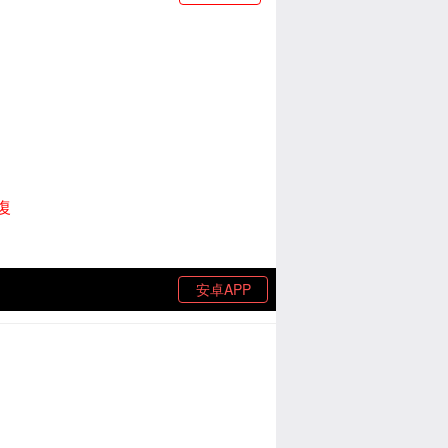
復
安卓APP