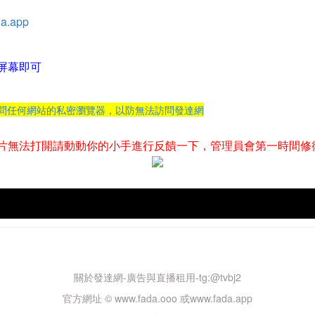
a.app
屏幕即可
訪問任何網站的私密瀏覽器，以防無法訪問發達網
片無法打開請動動你的小手進行反饋一下，管理員會第一時間修
關於發達網-廣告與直播租用-tg:@tvbj2
官方網址 © www.fada.ooo 或www.fada.app