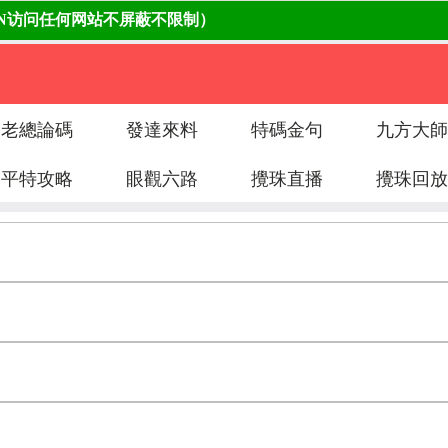
老總論碼
發達來料
特碼金句
九方大師
平特攻略
眼觀六路
攪珠直播
攪珠回放