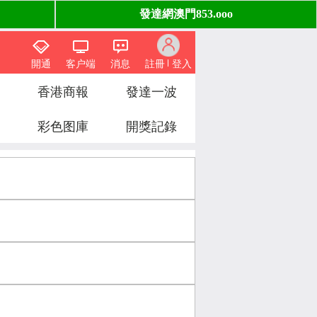
開通
客户端
消息
註冊
登入
香港商報
發達一波
彩色图庫
開獎記錄