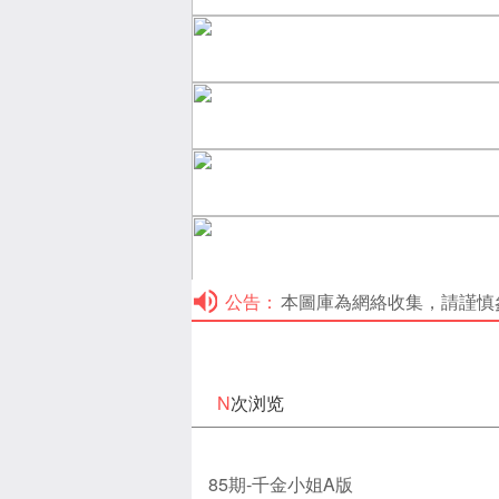
公告：
本圖庫為網絡收集，請謹慎參考！本
N
次浏览
85期-千金小姐A版