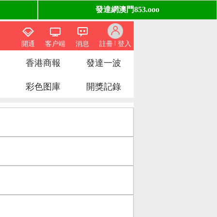
開通
客户端
消息
註冊
登入
香港商報
發達一波
彩色图庫
開獎記錄