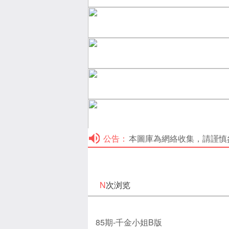
公告：
本圖庫為網絡收集，請謹慎參考！本
N
次浏览
85期-千金小姐B版