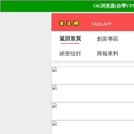
FADA.APP
返回首頁
創富專區
絕密信封
商報來料