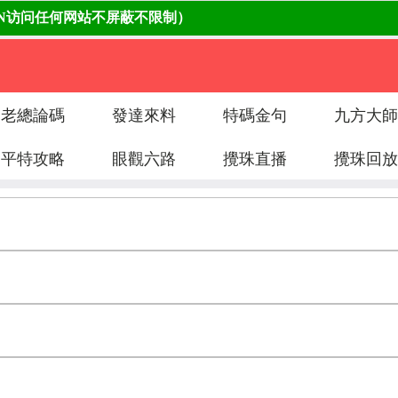
老總論碼
發達來料
特碼金句
九方大師
平特攻略
眼觀六路
攪珠直播
攪珠回放