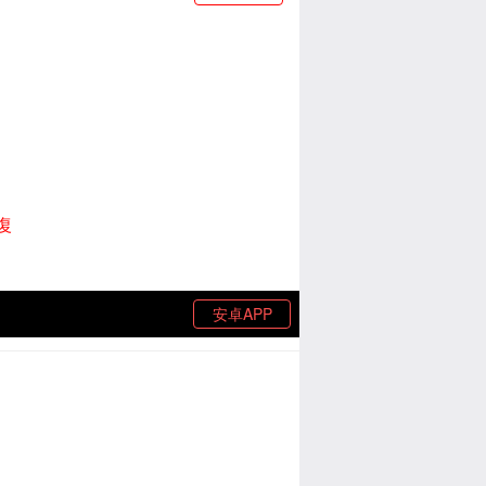
復
安卓APP