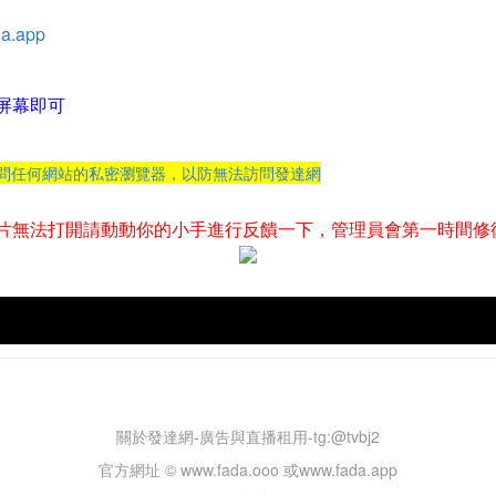
a.app
屏幕即可
訪問任何網站的私密瀏覽器，以防無法訪問發達網
片無法打開請動動你的小手進行反饋一下，管理員會第一時間修
關於發達網-廣告與直播租用-tg:@tvbj2
官方網址 © www.fada.ooo 或www.fada.app