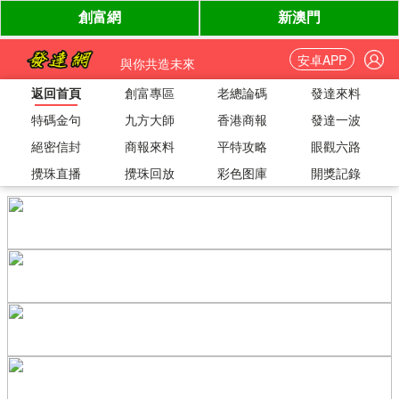
安卓APP
與你共造未來
返回首頁
創富專區
老總論碼
發達來料
特碼金句
九方大師
香港商報
發達一波
絕密信封
商報來料
平特攻略
眼觀六路
攪珠直播
攪珠回放
彩色图庫
開獎記錄