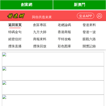
安卓APP
與你共造未來
返回首頁
創富專區
老總論碼
發達來料
特碼金句
九方大師
香港商報
發達一波
絕密信封
商報來料
平特攻略
眼觀六路
攪珠直播
攪珠回放
彩色图庫
開獎記錄