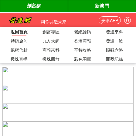
安卓APP
與你共造未來
返回首頁
創富專區
老總論碼
發達來料
特碼金句
九方大師
香港商報
發達一波
絕密信封
商報來料
平特攻略
眼觀六路
攪珠直播
攪珠回放
彩色图庫
開獎記錄