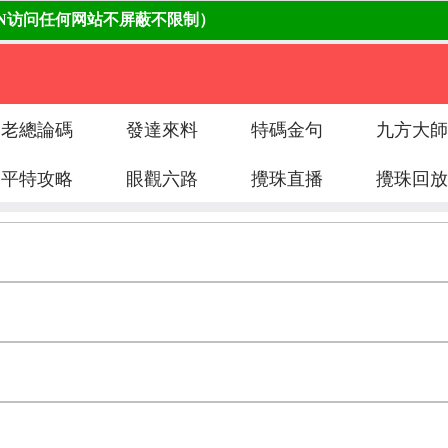
老總論碼
發達來料
特碼金句
九方大師
平特攻略
眼觀六路
攪珠直播
攪珠回放