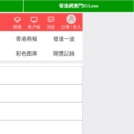
開通
客户端
消息
註冊
登入
香港商報
發達一波
彩色图庫
開獎記錄