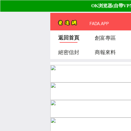
FADA.APP
返回首頁
創富專區
絕密信封
商報來料