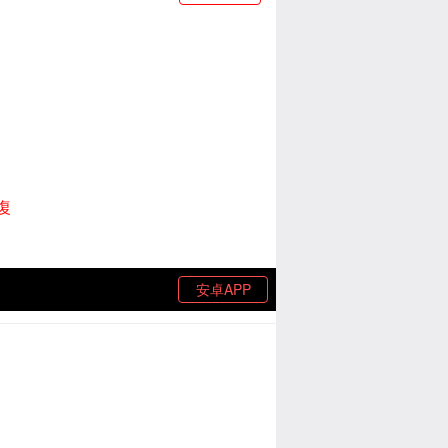
復
安卓APP