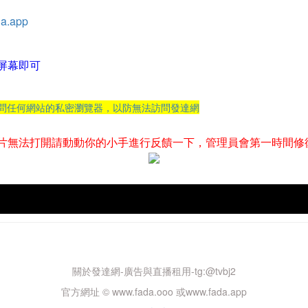
a.app
屏幕即可
訪問任何網站的私密瀏覽器，以防無法訪問發達網
片無法打開請動動你的小手進行反饋一下，管理員會第一時間修
關於發達網-廣告與直播租用-tg:@tvbj2
官方網址 © www.fada.ooo 或www.fada.app