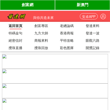
安卓APP
與你共造未來
返回首頁
創富專區
老總論碼
發達來料
特碼金句
九方大師
香港商報
發達一波
絕密信封
商報來料
平特攻略
眼觀六路
攪珠直播
攪珠回放
彩色图庫
開獎記錄