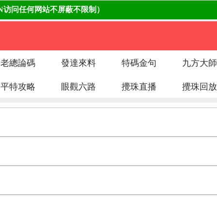
老總論碼
發達來料
特碼金句
九方大師
平特攻略
眼觀六路
攪珠直播
攪珠回放