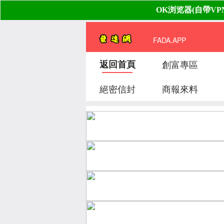
FADA.APP
返回首頁
創富專區
絕密信封
商報來料