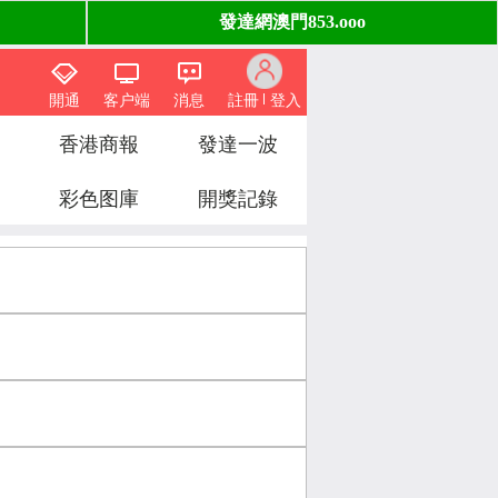
開通
客户端
消息
註冊
登入
香港商報
發達一波
彩色图庫
開獎記錄