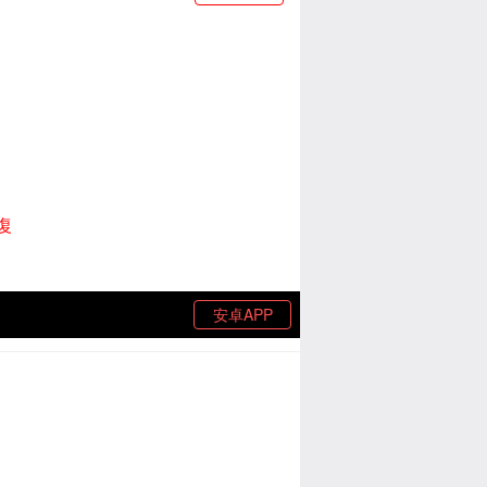
復
安卓APP