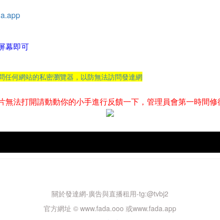
a.app
屏幕即可
訪問任何網站的私密瀏覽器，以防無法訪問發達網
片無法打開請動動你的小手進行反饋一下，管理員會第一時間修
關於發達網-廣告與直播租用-tg:@tvbj2
官方網址 © www.fada.ooo 或www.fada.app