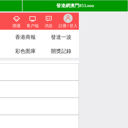
開通
客户端
消息
註冊
登入
香港商報
發達一波
彩色图庫
開獎記錄