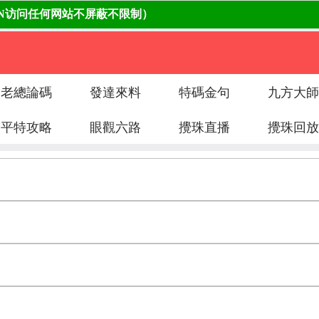
老總論碼
發達來料
特碼金句
九方大師
平特攻略
眼觀六路
攪珠直播
攪珠回放