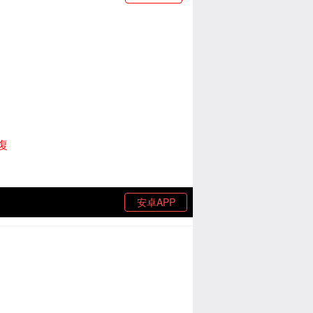
復
安卓APP