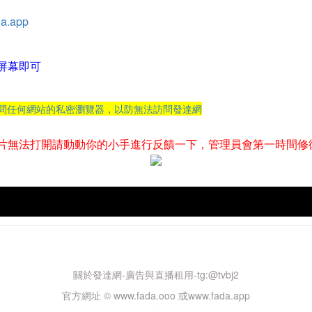
a.app
屏幕即可
訪問任何網站的私密瀏覽器，以防無法訪問發達網
片無法打開請動動你的小手進行反饋一下，管理員會第一時間修
關於發達網-廣告與直播租用-tg:@tvbj2
官方網址 © www.fada.ooo 或www.fada.app