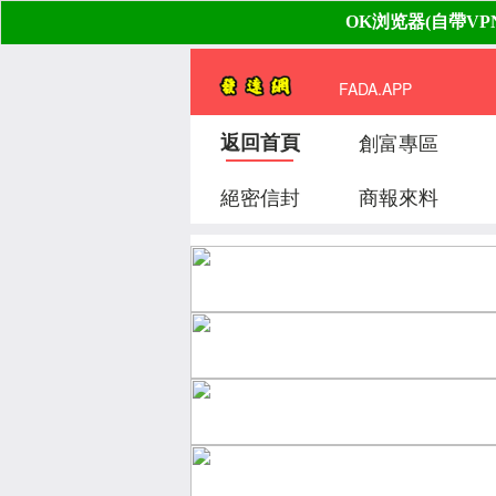
FADA.APP
返回首頁
創富專區
絕密信封
商報來料