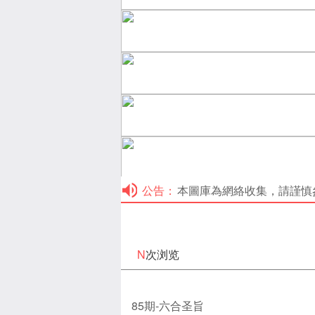
公告：
本圖庫為網絡收集，請謹慎參考！本
N
次浏览
85期-六合圣旨