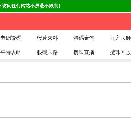
老總論碼
發達來料
特碼金句
九方大師
平特攻略
眼觀六路
攪珠直播
攪珠回放