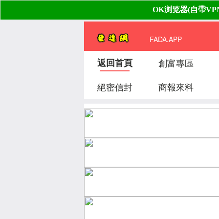
FADA.APP
返回首頁
創富專區
絕密信封
商報來料