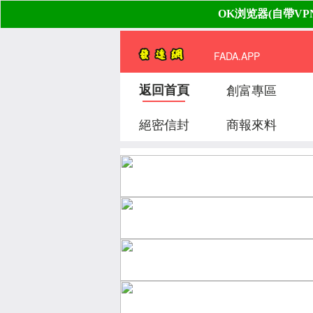
FADA.APP
返回首頁
創富專區
絕密信封
商報來料