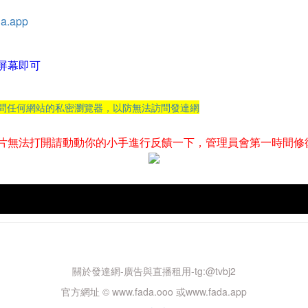
a.app
屏幕即可
訪問任何網站的私密瀏覽器，以防無法訪問發達網
片無法打開請動動你的小手進行反饋一下，管理員會第一時間修
關於發達網-廣告與直播租用-tg:@tvbj2
官方網址 © www.fada.ooo 或www.fada.app