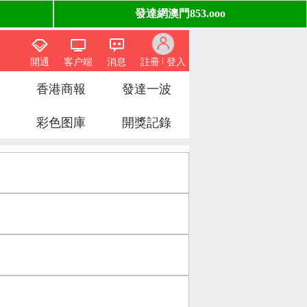
開通
客户端
消息
註冊
登入
香港商報
發達一波
彩色图庫
開獎記錄