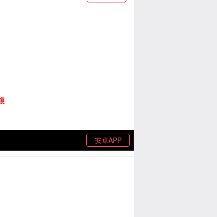
復
安卓APP