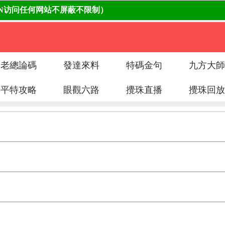
老總論碼
發達來料
特碼金句
九方大師
平特攻略
眼觀六路
攪珠直播
攪珠回放