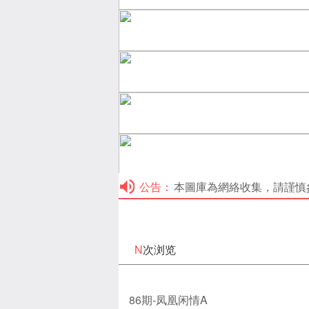
公告：
本圖庫為網絡收集，請謹慎參考！本
N
次浏览
86期-凤凰闲情A