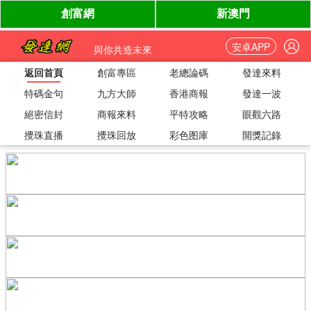
安卓APP
與你共造未來
返回首頁
創富專區
老總論碼
發達來料
特碼金句
九方大師
香港商報
發達一波
絕密信封
商報來料
平特攻略
眼觀六路
攪珠直播
攪珠回放
彩色图庫
開獎記錄