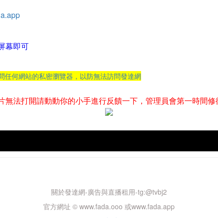
a.app
屏幕即可
訪問任何網站的私密瀏覽器，以防無法訪問發達網
片無法打開請動動你的小手進行反饋一下，管理員會第一時間修
關於發達網-廣告與直播租用-tg:@tvbj2
官方網址 © www.fada.ooo 或www.fada.app