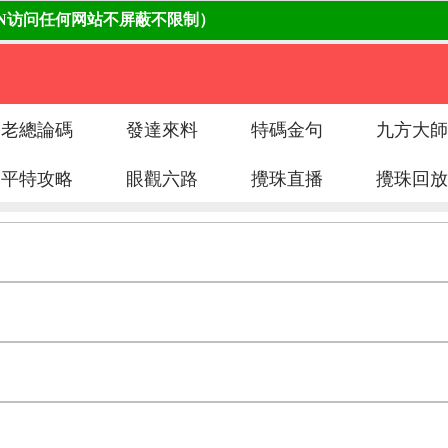
老總論碼
發達來料
特碼金句
九方大師
平特攻略
眼觀六路
攪珠直播
攪珠回放