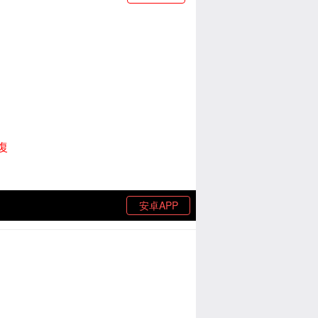
復
安卓APP