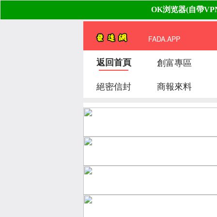
FADA.APP
返回首頁
創富專區
絕密信封
商報來料