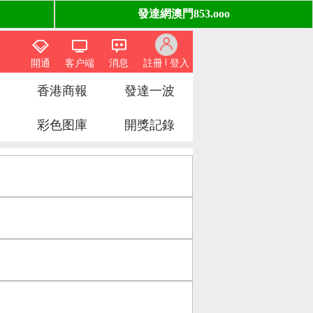
開通
客户端
消息
註冊
登入
香港商報
發達一波
彩色图庫
開獎記錄