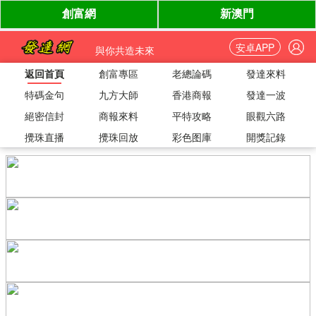
安卓APP
與你共造未來
返回首頁
創富專區
老總論碼
發達來料
特碼金句
九方大師
香港商報
發達一波
絕密信封
商報來料
平特攻略
眼觀六路
攪珠直播
攪珠回放
彩色图庫
開獎記錄