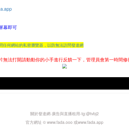
a.app
屏幕即可
訪問任何網站的私密瀏覽器，以防無法訪問發達網
片無法打開請動動你的小手進行反饋一下，管理員會第一時間修
關於發達網-廣告與直播租用-tg:@tvbj2
官方網址 © www.fada.ooo 或www.fada.app