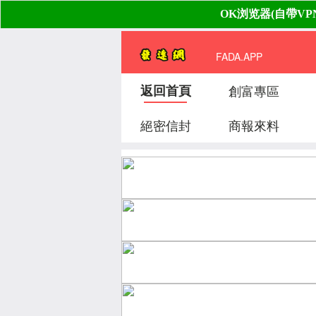
FADA.APP
返回首頁
創富專區
絕密信封
商報來料