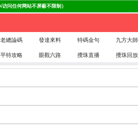
老總論碼
發達來料
特碼金句
九方大師
平特攻略
眼觀六路
攪珠直播
攪珠回放