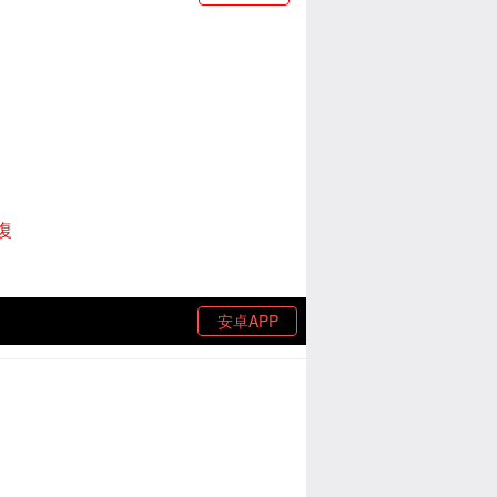
復
安卓APP