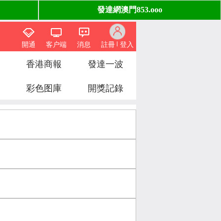
開通
客户端
消息
註冊
登入
香港商報
發達一波
彩色图庫
開獎記錄