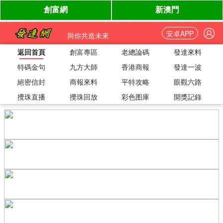
安卓APP
與你共造未來
返回首頁
創富專區
老總論碼
發達來料
特碼金句
九方大師
香港商報
發達一波
絕密信封
商報來料
平特攻略
眼觀六路
攪珠直播
攪珠回放
彩色图庫
開獎記錄