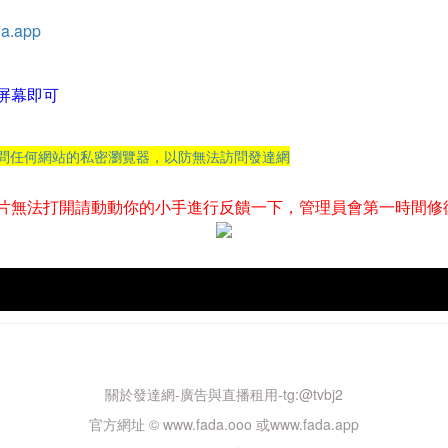
a.app
屏幕即可
訪問任何網站的私密瀏覽器，以防無法訪問發達網
片無法打開請動動你的小手進行反饋一下，管理員會第一時間修
關於發達網-廣告與直播租用-tg:@tvbj2
官方網址 © www.fada.ooo 或www.fada.app