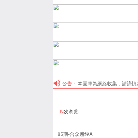
公告：
本圖庫為網絡收集，請謹慎參考！本
N
次浏览
85期-合众赌经A