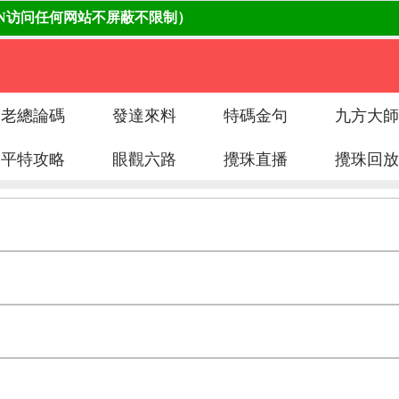
老總論碼
發達來料
特碼金句
九方大師
平特攻略
眼觀六路
攪珠直播
攪珠回放