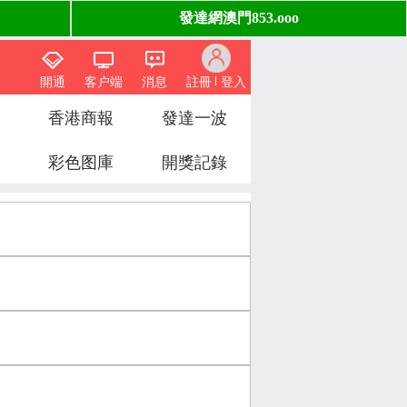
開通
客户端
消息
註冊
登入
香港商報
發達一波
彩色图庫
開獎記錄