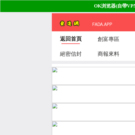
FADA.APP
返回首頁
創富專區
絕密信封
商報來料