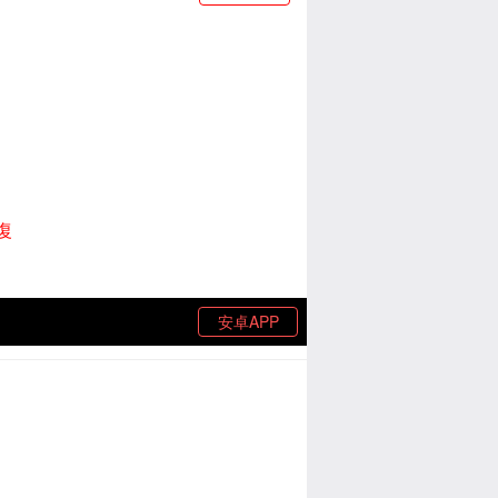
復
安卓APP