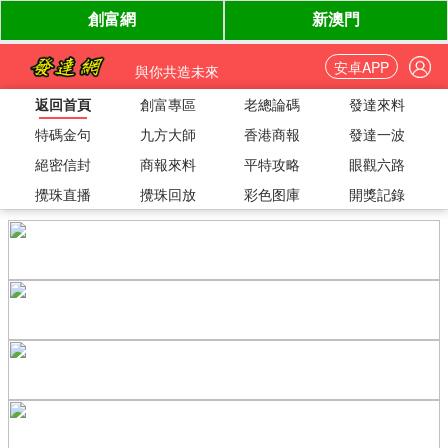
安卓APP
與你共造未來
返回首頁
創富專區
老總論碼
發達來料
特碼金句
九方大師
香港商報
發達一波
絕密信封
商報來料
平特攻略
眼觀六路
攪珠直播
攪珠回放
彩色图庫
開獎記錄