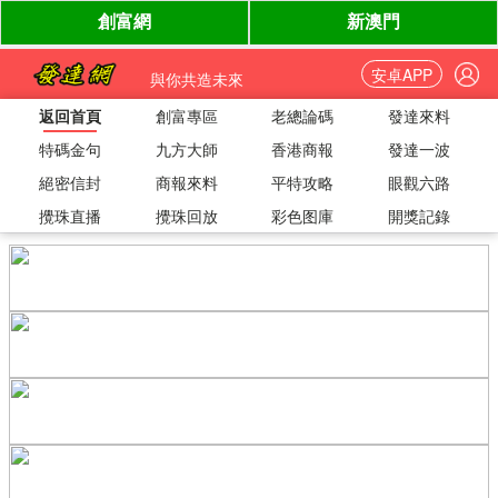
安卓APP
與你共造未來
返回首頁
創富專區
老總論碼
發達來料
特碼金句
九方大師
香港商報
發達一波
絕密信封
商報來料
平特攻略
眼觀六路
攪珠直播
攪珠回放
彩色图庫
開獎記錄