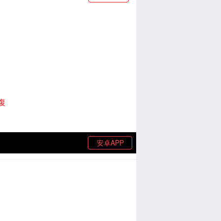
復
安卓APP