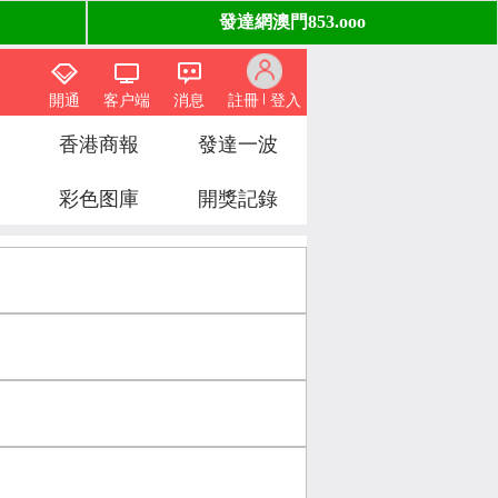
開通
客户端
消息
註冊
登入
香港商報
發達一波
彩色图庫
開獎記錄