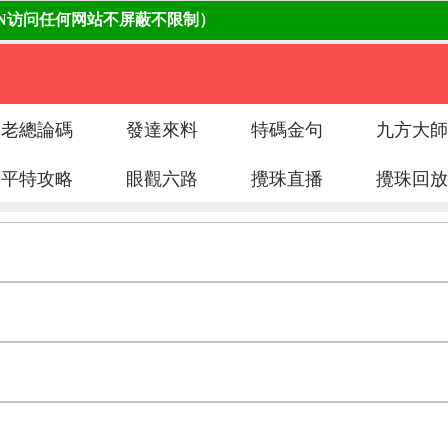
老總論碼
發達來料
特碼金句
九方大師
平特攻略
眼觀六路
攪珠直播
攪珠回放