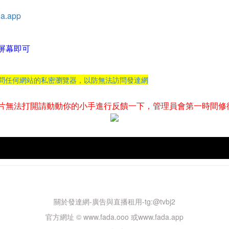
a.app
屏幕即可
訪問任何網站的私密瀏覽器，以防無法訪問發達網
片無法打開請動動你的小手進行反饋一下，管理員會第一時間修
關於發達網-廣告與直播租用-tg:@tvbj2
官方網址 © www.fada.ooo 或www.fada.app