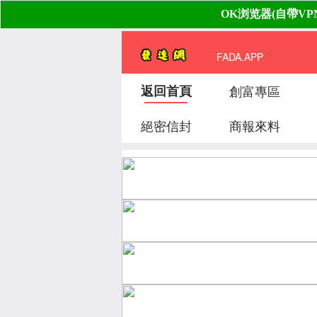
FADA.APP
返回首頁
創富專區
絕密信封
商報來料