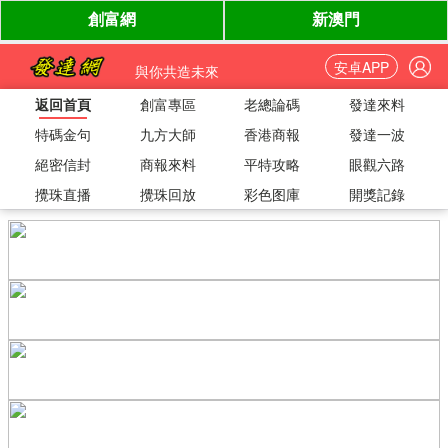
安卓APP
與你共造未來
返回首頁
創富專區
老總論碼
發達來料
特碼金句
九方大師
香港商報
發達一波
絕密信封
商報來料
平特攻略
眼觀六路
攪珠直播
攪珠回放
彩色图庫
開獎記錄