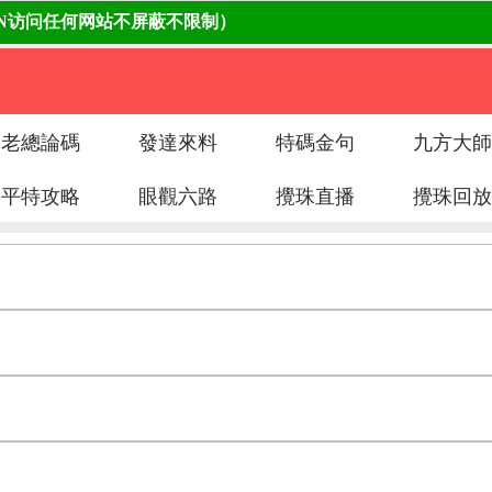
老總論碼
發達來料
特碼金句
九方大師
平特攻略
眼觀六路
攪珠直播
攪珠回放