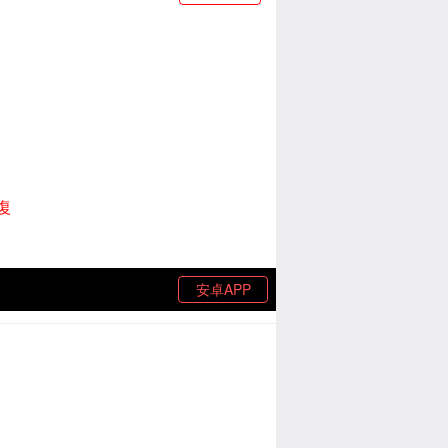
復
安卓APP