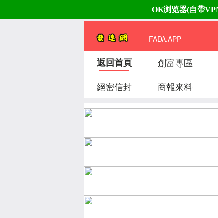
FADA.APP
返回首頁
創富專區
絕密信封
商報來料