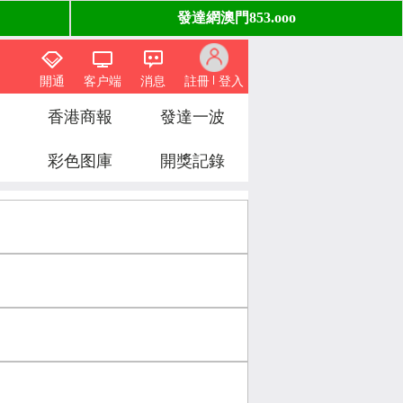
開通
客户端
消息
註冊
登入
香港商報
發達一波
彩色图庫
開獎記錄