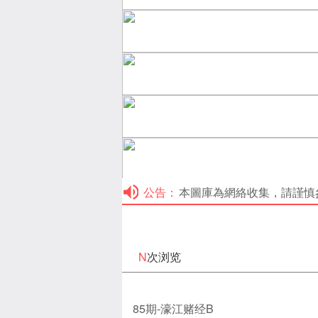
公告：
本圖庫為網絡收集，請謹慎參考！本
N
次浏览
85期-濠江赌经B