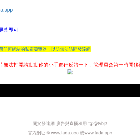
a.app
屏幕即可
訪問任何網站的私密瀏覽器，以防無法訪問發達網
片無法打開請動動你的小手進行反饋一下，管理員會第一時間修
關於發達網-廣告與直播租用-tg:@tvbj2
官方網址 © www.fada.ooo 或www.fada.app