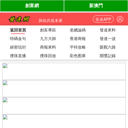
安卓APP
與你共造未來
返回首頁
創富專區
老總論碼
發達來料
特碼金句
九方大師
香港商報
發達一波
絕密信封
商報來料
平特攻略
眼觀六路
攪珠直播
攪珠回放
彩色图庫
開獎記錄