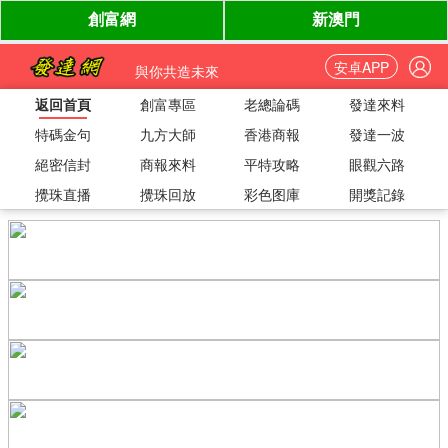
安卓APP
與你共造未來
返回首頁
創富專區
老總論碼
發達來料
特碼金句
九方大師
香港商報
發達一波
絕密信封
商報來料
平特攻略
眼觀六路
攪珠直播
攪珠回放
彩色图庫
開獎記錄