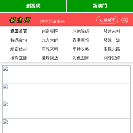
安卓APP
與你共造未來
返回首頁
創富專區
老總論碼
發達來料
特碼金句
九方大師
香港商報
發達一波
絕密信封
商報來料
平特攻略
眼觀六路
攪珠直播
攪珠回放
彩色图庫
開獎記錄