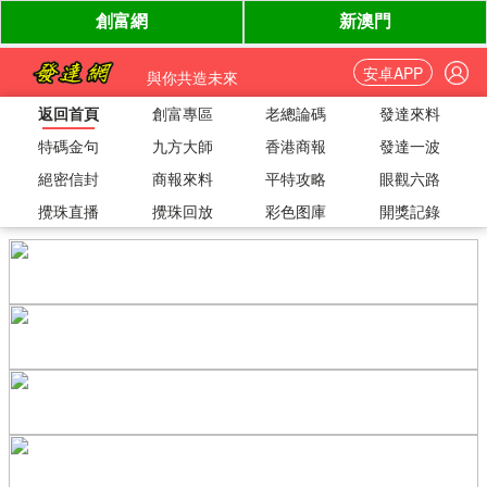
安卓APP
與你共造未來
返回首頁
創富專區
老總論碼
發達來料
特碼金句
九方大師
香港商報
發達一波
絕密信封
商報來料
平特攻略
眼觀六路
攪珠直播
攪珠回放
彩色图庫
開獎記錄