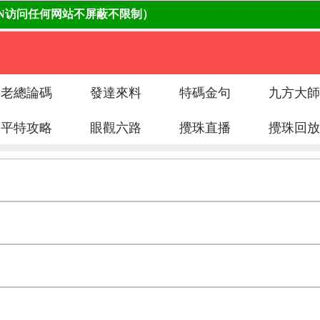
老總論碼
發達來料
特碼金句
九方大師
平特攻略
眼觀六路
攪珠直播
攪珠回放