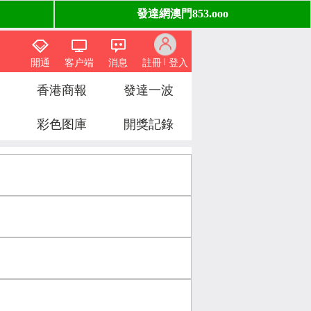
開通
客户端
消息
註冊
登入
香港商報
發達一波
彩色图庫
開獎記錄