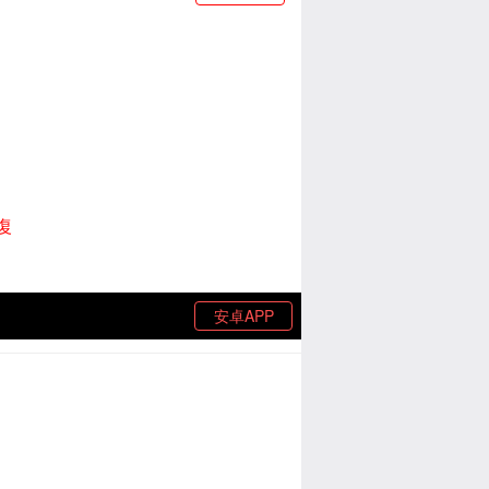
復
安卓APP