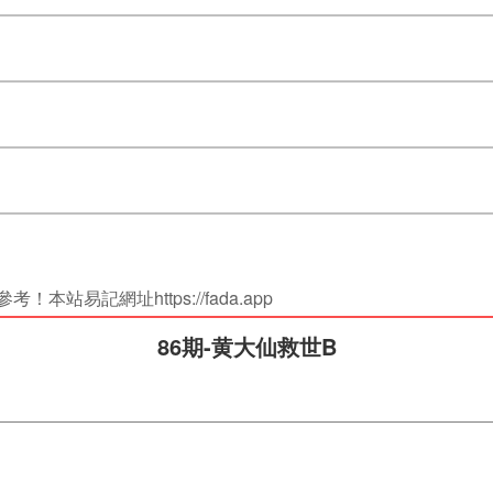
站易記網址https://fada.app
86期-黄大仙救世B