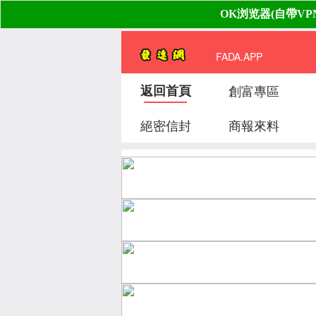
FADA.APP
返回首頁
創富專區
絕密信封
商報來料