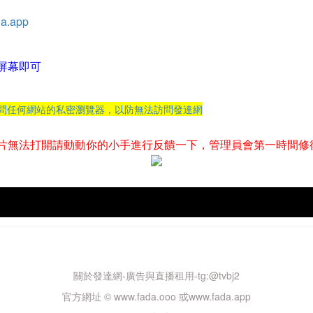
a.app
屏幕即可
訪問任何網站的私密瀏覽器，以防無法訪問發達網
片無法打開請動動你的小手進行反饋一下，管理員會第一時間修
關於發達網-廣告與直播租用-tg:@tvbj2
官方網址 © www.fada.ooo 或www.fada.app