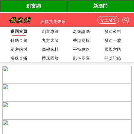
安卓APP
與你共造未來
返回首頁
創富專區
老總論碼
發達來料
特碼金句
九方大師
香港商報
發達一波
絕密信封
商報來料
平特攻略
眼觀六路
攪珠直播
攪珠回放
彩色图庫
開獎記錄