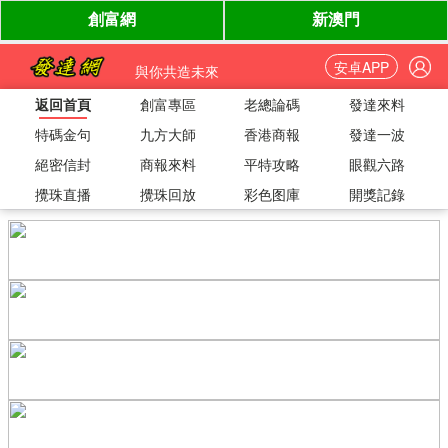
安卓APP
與你共造未來
返回首頁
創富專區
老總論碼
發達來料
特碼金句
九方大師
香港商報
發達一波
絕密信封
商報來料
平特攻略
眼觀六路
攪珠直播
攪珠回放
彩色图庫
開獎記錄