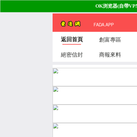
FADA.APP
返回首頁
創富專區
絕密信封
商報來料