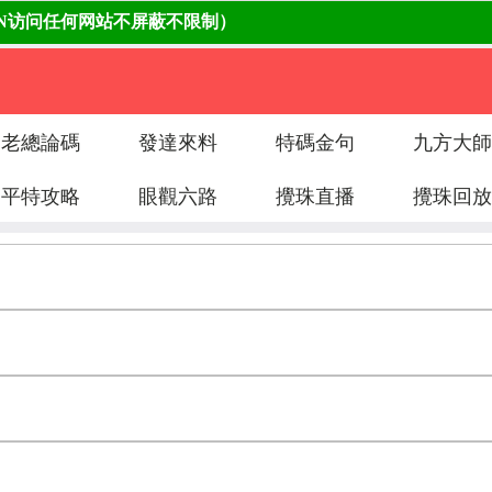
老總論碼
發達來料
特碼金句
九方大師
平特攻略
眼觀六路
攪珠直播
攪珠回放