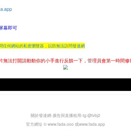
a.app
屏幕即可
訪問任何網站的私密瀏覽器，以防無法訪問發達網
片無法打開請動動你的小手進行反饋一下，管理員會第一時間修
關於發達網-廣告與直播租用-tg:@tvbj2
官方網址 © www.fada.ooo 或www.fada.app