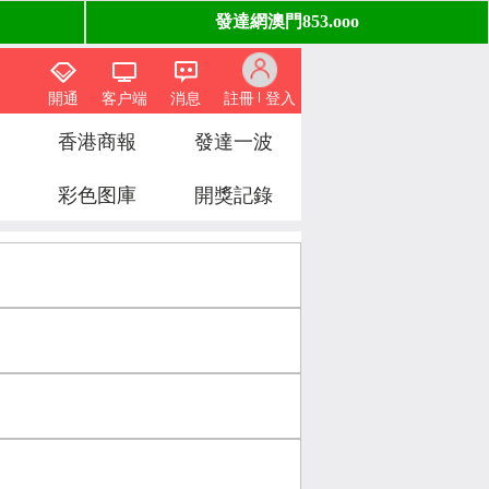
開通
客户端
消息
註冊
登入
香港商報
發達一波
彩色图庫
開獎記錄