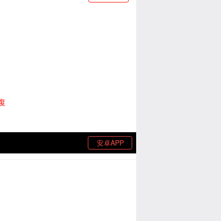
復
安卓APP