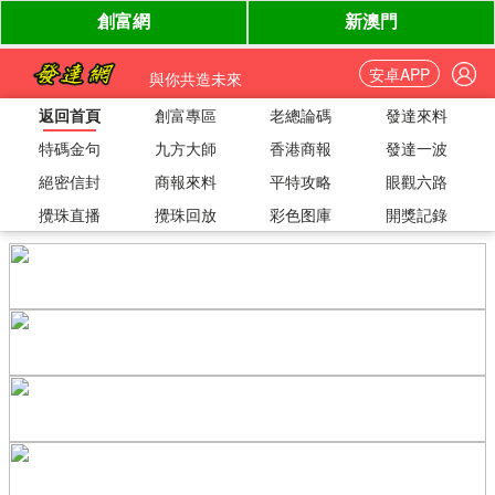
安卓APP
與你共造未來
返回首頁
創富專區
老總論碼
發達來料
特碼金句
九方大師
香港商報
發達一波
絕密信封
商報來料
平特攻略
眼觀六路
攪珠直播
攪珠回放
彩色图庫
開獎記錄