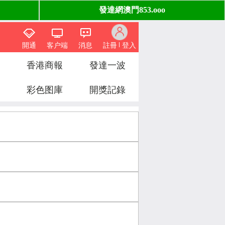
開通
客户端
消息
註冊
登入
香港商報
發達一波
彩色图庫
開獎記錄