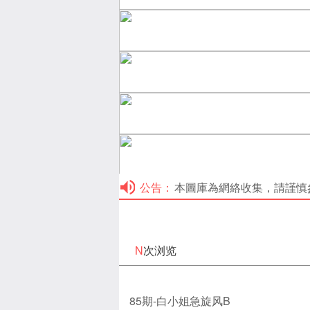
公告：
本圖庫為網絡收集，請謹慎參考！本
N
次浏览
85期-白小姐急旋风B