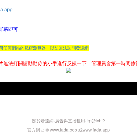
a.app
屏幕即可
訪問任何網站的私密瀏覽器，以防無法訪問發達網
片無法打開請動動你的小手進行反饋一下，管理員會第一時間修
關於發達網-廣告與直播租用-tg:@tvbj2
官方網址 © www.fada.ooo 或www.fada.app