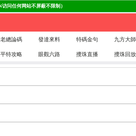
老總論碼
發達來料
特碼金句
九方大師
平特攻略
眼觀六路
攪珠直播
攪珠回放