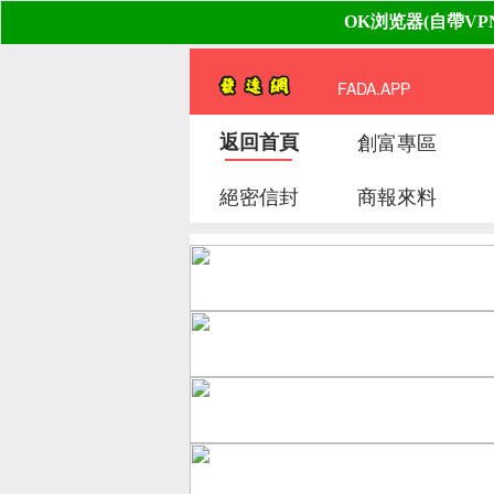
FADA.APP
返回首頁
創富專區
絕密信封
商報來料