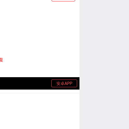
復
安卓APP