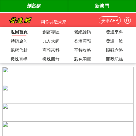
安卓APP
與你共造未來
返回首頁
創富專區
老總論碼
發達來料
特碼金句
九方大師
香港商報
發達一波
絕密信封
商報來料
平特攻略
眼觀六路
攪珠直播
攪珠回放
彩色图庫
開獎記錄