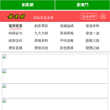
安卓APP
與你共造未來
返回首頁
創富專區
老總論碼
發達來料
特碼金句
九方大師
香港商報
發達一波
絕密信封
商報來料
平特攻略
眼觀六路
攪珠直播
攪珠回放
彩色图庫
開獎記錄