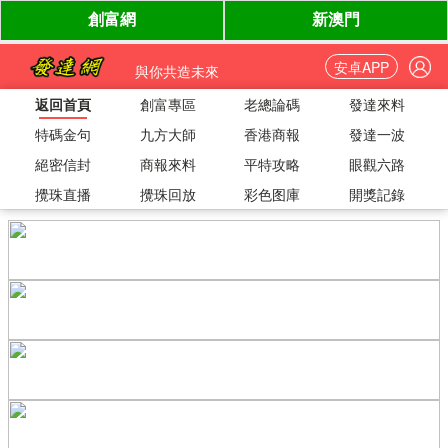
安卓APP
與你共造未來
返回首頁
創富專區
老總論碼
發達來料
特碼金句
九方大師
香港商報
發達一波
絕密信封
商報來料
平特攻略
眼觀六路
攪珠直播
攪珠回放
彩色图庫
開獎記錄