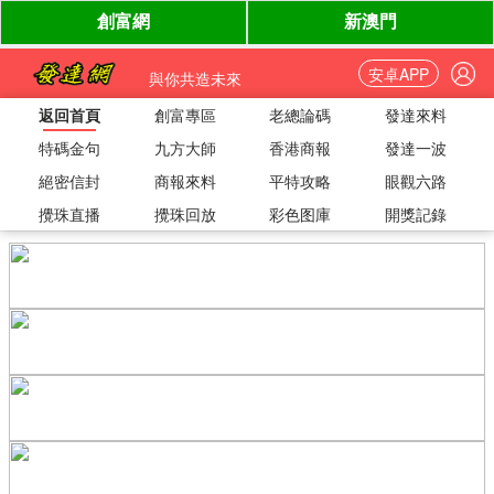
安卓APP
與你共造未來
返回首頁
創富專區
老總論碼
發達來料
特碼金句
九方大師
香港商報
發達一波
絕密信封
商報來料
平特攻略
眼觀六路
攪珠直播
攪珠回放
彩色图庫
開獎記錄