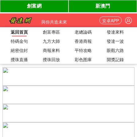
安卓APP
與你共造未來
返回首頁
創富專區
老總論碼
發達來料
特碼金句
九方大師
香港商報
發達一波
絕密信封
商報來料
平特攻略
眼觀六路
攪珠直播
攪珠回放
彩色图庫
開獎記錄