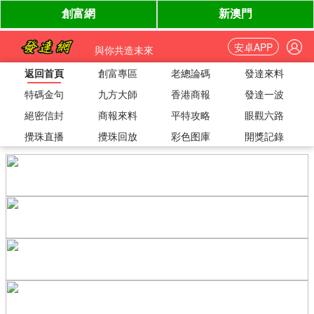
安卓APP
與你共造未來
返回首頁
創富專區
老總論碼
發達來料
特碼金句
九方大師
香港商報
發達一波
絕密信封
商報來料
平特攻略
眼觀六路
攪珠直播
攪珠回放
彩色图庫
開獎記錄