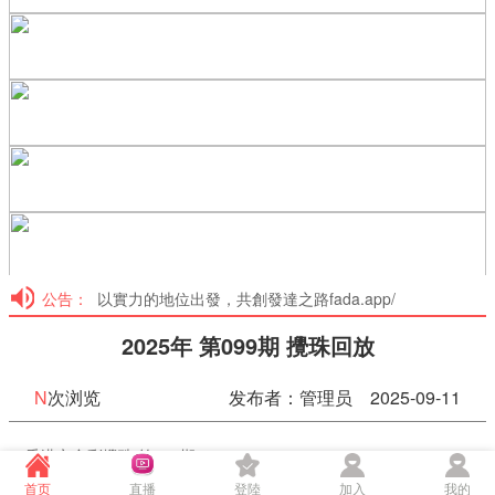
公告：
以實力的地位出發，共創發達之路fada.app/
2025年 第099期 攪珠回放
N
次浏览
发布者：管理员 2025-09-11
香港六合彩攪珠 第099期
加入會員看高清攪珠直播
首页
直播
登陸
加入
我的
08:54:58
50%
75%
100%