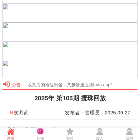
公告：
以實力的地位出發，共創發達之路fada.app/
2025年 第105期 攪珠回放
N
次浏览
发布者：管理员 2025-09-27
香港六合彩攪珠 第105期
加入會員看高清攪珠直播
首页
直播
登陸
加入
我的
18:54:32
50%
75%
100%