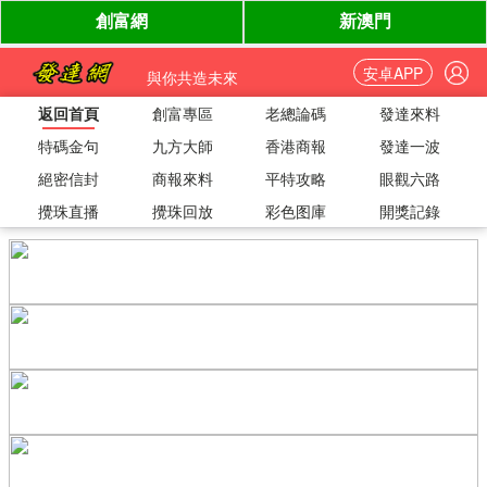
安卓APP
與你共造未來
返回首頁
創富專區
老總論碼
發達來料
特碼金句
九方大師
香港商報
發達一波
絕密信封
商報來料
平特攻略
眼觀六路
攪珠直播
攪珠回放
彩色图庫
開獎記錄